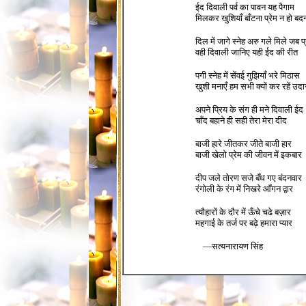
ईद दिवाली पर्व का पावन यह पैगाम
मिलकर खुशियाँ बाँटना प्रेम न हो बद
ॐ
दिल में जागे स्नेह अरु गले मिले जब प
वही दिवाली जानिए यही ईद की रीत
ॐ
पगी स्नेह में सेंवई गुझियाँ भरे मिठास
खुशी मनाएँ हम सभी क्यों कर रहें उद
ॐ
अपने प्रिय के संग ही मने दिवाली ईद
चाँद बहाने ही सही तेरा मेरा दीद
ॐ
बाजी हारे जीतकर जीते बाजी हार
बाजी खेलो प्रेम की जीवन में इकबार
ॐ
दीप जले तोरण सजे बँध गए बंदनवार
रंगोली के रंग में निखरे आँगन द्वार
ॐ
त्यौहारों के दौर में ऊँचे चढे बज़ार
महगाई के तर्ज पर बढ़े हमारा प्यार
ॐ
ॐ
—सत्यनारायण सिंह