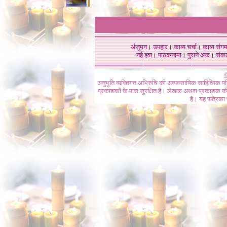
अंजुमन
।
उपहार
।
काव्य चर्चा
।
काव्य संग
नई हवा
।
पाठकनामा
।
पुराने अंक
।
संक
©
अनुभूति व्यक्तिगत अभिरुचि की अव्यवसायिक साहित्यिक प
प्रकाशकों के पास सुरक्षित हैं। लेखक अथवा प्रकाशक की 
है। यह पत्रिका प