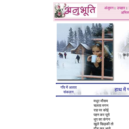
अंजुमन
।
उपहार
।
अभिव्य
जाड़
गाँव में अलाव
हाथ में 
संकलन
मधुर मौसम
चलता मगन
राह पर कोई
पहन कर घूमे
धूप का कंगन
खुले खिड़की तो
दौड़ कर आये