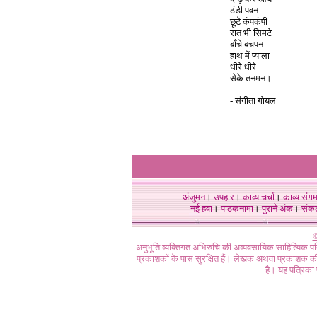
ठंडी पवन
छूटे कंपकंपी
रात भी सिमटे
बाँचे बचपन
हाथ में प्याला
धीरे धीरे
सेके तनमन।
- संगीता गोयल
अंजुमन
।
उपहार
।
काव्य चर्चा
।
काव्य संग
नई हवा
।
पाठकनामा
।
पुराने अंक
।
संक
©
अनुभूति व्यक्तिगत अभिरुचि की अव्यवसायिक साहित्यिक प
प्रकाशकों के पास सुरक्षित हैं। लेखक अथवा प्रकाशक की 
है। यह पत्रिका प