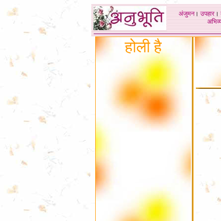
अंजुमन
।
उपहार
।
अभिव्य
होली है