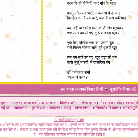
बरसाने की गोपियाँ, नन्द गाँव के ग्वाल
फागुन ने मस्ती भरी, कण-कण में उन्माद
विरहिन का जियरा करे, अब किससे फरियाद
बड़ा दही कर छोड़ कर, कांजी संग मुस्काय
शकरपार का ले गई, गुझिया हृदय चुराय
एक वेश, परिवेश सब, रंग-उमंगों डूब
गले मिलन रसिया चले, हुई धुलाई खूब
तन-मन सारे रंग गए, खूब चढ़ा ली भंग
कैसे भूलूँ भारती, मैं केसरिया रंग
डॉ. ज्योत्स्ना शर्मा
१७ मार्च २०१४
इस रचना पर अपने विचार लिखें
दूसरों के विचार
पढ़ें
ंजुमन
।
उपहार
।
काव्य चर्चा
।
काव्य संगम
।
किशोर कोना
।
गौरव ग्राम
।
गौरवग्रंथ
।
दोहे
।
रचनाएँ भे
नई हवा
।
पाठकनामा
।
पुराने अंक
।
संकलन
।
हाइकु
।
हास्य व्यंग्य
।
क्षणिकाएँ
।
दिशांतर
।
समस्यापूर्ति
© सर्वाधिकार सुरक्षित
गत अभिरुचि की अव्यवसायिक साहित्यिक पत्रिका है। इसमें प्रकाशित सभी रचनाओं के सर्वाधिकार संब
ास सुरक्षित हैं। लेखक अथवा प्रकाशक की लिखित स्वीकृति के बिना इनके किसी भी अंश के पुनर्प्रकाशन
है। यह पत्रिका प्रत्येक सोमवार को परिवर्धित होती है