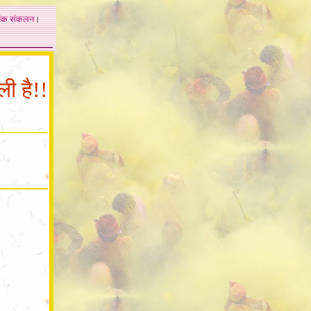
अंक
संकलन
।
ली है!!