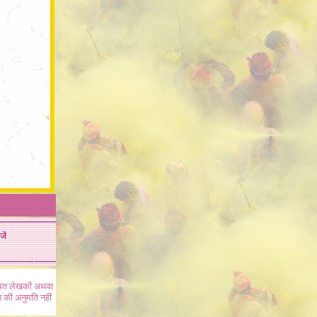
जें
ंधित लेखकों अथवा
 की अनुमति नहीं