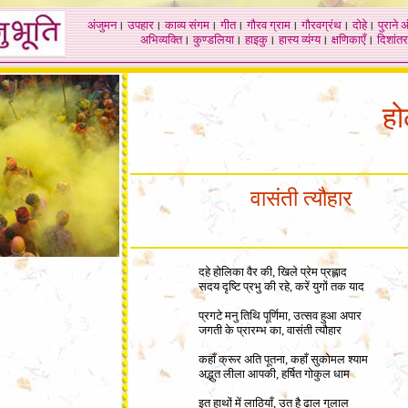
अंजुमन
।
उपहार
।
काव्य संगम
।
गीत
।
गौरव ग्राम
।
गौरवग्रंथ
।
दोहे
।
पुराने 
अभिव्यक्ति
।
कुण्डलिया
।
हाइकु
।
हास्य व्यंग्य
।
क्षणिकाएँ
।
दिशांतर
हो
वासंती त्यौहार
दहे होलिका वैर की, खिले प्रेम प्रह्लाद
सदय दृष्टि प्रभु की रहे, करें युगों तक याद
प्रगटे मनु तिथि पूर्णिमा, उत्सव हुआ अपार
जगती के प्रारम्भ का, वासंती त्यौहार
कहाँ क्रूर अति पूतना, कहाँ सुकोमल श्याम
अद्भुत लीला आपकी, हर्षित गोकुल धाम
इत हाथों में लाठियाँ, उत है ढाल गुलाल