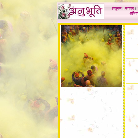
अंजुमन
।
उपहार
।
अभिव्य