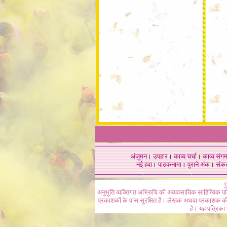
अंजुमन
।
उपहार
।
काव्य चर्चा
।
काव्य संग
नई हवा
।
पाठकनामा
।
पुराने अंक
।
संक
©
अनुभूति व्यक्तिगत अभिरुचि की अव्यवसायिक साहित्यिक प
प्रकाशकों के पास सुरक्षित हैं। लेखक अथवा प्रकाशक की 
है। यह पत्रिका प