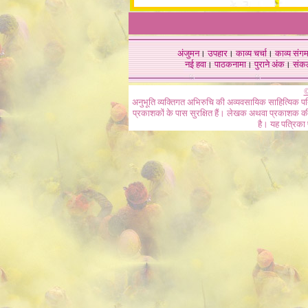
अंजुमन
।
उपहार
।
काव्य चर्चा
।
काव्य संग
नई हवा
।
पाठकनामा
।
पुराने अंक
।
संक
©
अनुभूति व्यक्तिगत अभिरुचि की अव्यवसायिक साहित्यिक प
प्रकाशकों के पास सुरक्षित हैं। लेखक अथवा प्रकाशक की 
है। यह पत्रिका प