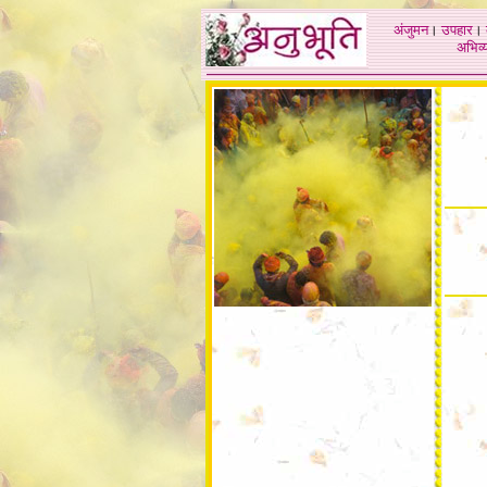
अंजुमन
।
उपहार
।
अभिव्य