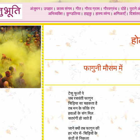
अंजुमन
।
उपहार
।
काव्य संगम
।
गीत
।
गौरव ग्राम
।
गौरवग्रंथ
।
दोहे
।
पुराने 
अभिव्यक्ति
।
कुण्डलिया
।
हाइकु
।
हास्य व्यंग्य
।
क्षणिकाएँ
।
दिशांतर
हो
फागुनी मौसम में
टेसू फूलों पे
जब रसवंती फागुन
चिड़िया सा चहकता है
तब मन के फीके रंग
हवाओं के संग मिल
सतरंगी हो जाते हैं
जाने क्यों तब फागुन की
हर भोर में- चिड़ियों के
कंठों से निकला