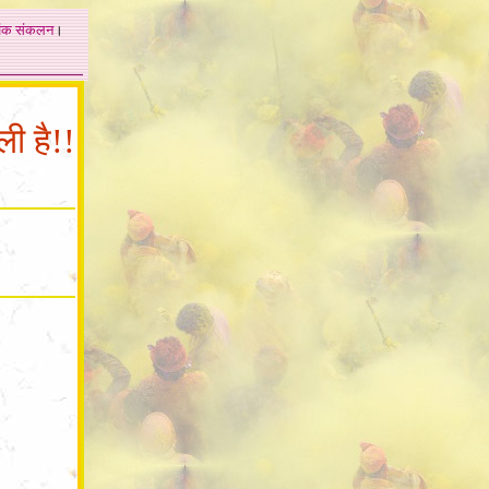
अंक
संकलन
।
ली है!!