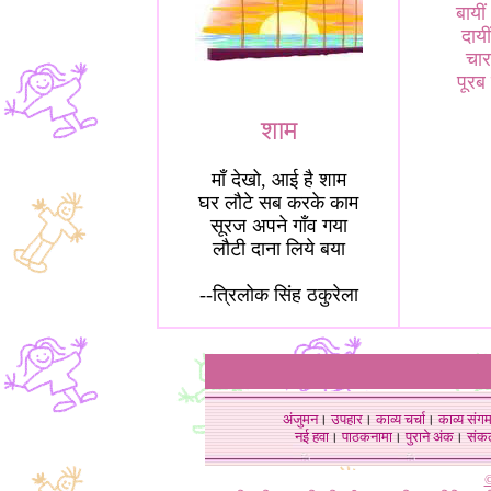
बायी
दायी
चार 
पूरब 
शाम
माँ देखो, आई है शाम
घर लौटे सब करके काम
सूरज अपने गाँव गया
लौटी दाना लिये बया
--त्रिलोक सिंह ठकुरेला
अंजुमन
।
उपहार
।
काव्य चर्चा
।
काव्य संग
नई हवा
।
पाठकनामा
।
पुराने अंक
।
संक
©