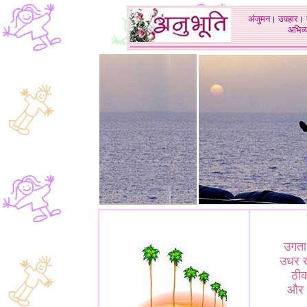
अंजुमन
।
उपहार
।
अभिव्य
उगता
उधर खड
ठीक
और प