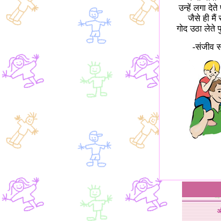
उन्हें लगा दे
जैसे ही मैं र
गोद उठा लेते
-संजीव 
अ