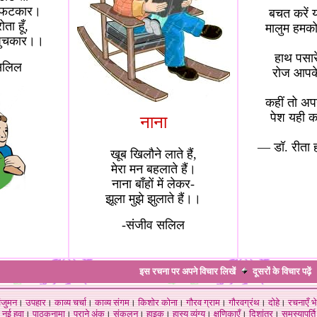
ते फटकार।
बचत करें य
ोता हूँ,
मालुम हमक
 पुचकार।।
हाथ पसारे
सलिल
रोज आपके
कहीं तो अपन
पेश यही कर
नाना
— डॉ. रीता 
खूब खिलौने लाते हैं,
मेरा मन बहलाते हैं।
नाना बाँहों में लेकर-
झूला मुझे झुलाते हैं।।
-संजीव सलिल
इस रचना पर अपने विचार लिखें
दूसरों के विचार
पढ़ें
ंजुमन
।
उपहार
।
काव्य चर्चा
।
काव्य संगम
।
किशोर कोना
।
गौरव ग्राम
।
गौरवग्रंथ
।
दोहे
।
रचनाएँ भे
नई हवा
।
पाठकनामा
।
पुराने अंक
।
संकलन
।
हाइकु
।
हास्य व्यंग्य
।
क्षणिकाएँ
।
दिशांतर
।
समस्यापूर्ति