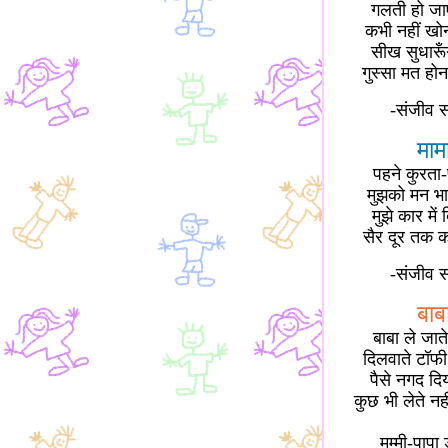
गलती हो जाए
कभी नहीं ख
सीख सुधारूँग
गुस्सा मत हो
-संजीव 
माम
पहने कुरता-
मुझको मन भा
मुझे कार में
सैर दूर तक 
-संजीव 
बाब
बाबा ले जात
दिलवाते टॉफ
पैसे नगद दि
कुछ भी लेते न
मम्मी-पापा ड