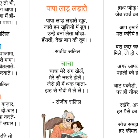
 तो भी,
पापा लाड़ लड़ाते
हाथ जोड़ 
ोना आपा।
जेब खर्च क
ा मैं ही-
पापा लाड़ लड़ाते खूब,
ना पापा।।
जाते हम खुशियों में डूब।
आप हमारी
उन्हें बना लेता घोड़ा-
सलिल
मत करिये 
हँसती, देख बाग की दूब।।
ा
बस कुछ रूप
-संजीव सलिल
मिलें, तो ह
पाजामा,
ते मामा।
चाचा
अगर आपको 
 बिठलाते-
चाचा मेरे संग खेलें,
पहली को हो
करवाते।।
मेरे सौ नखरे झेलें।
जैसे ही मैं थक जाता-
सलिल
चाट पकौड़ी,
झट से गोदी में ले लें।।
पर ही नीय
ा
- संजीव सलिल
े बाज़ार,
रखेंगे, अ
ी दो-चार।
हर पैसे क
या करते-
हीं उधार।।
सोच समझ 
हर कीमत 
ाँटें तो