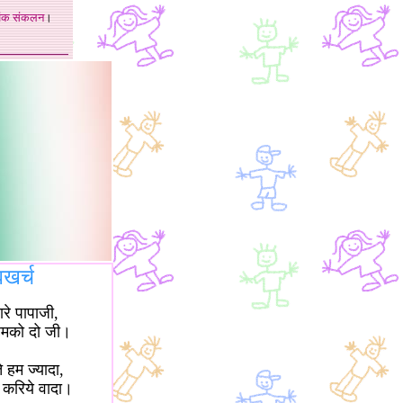
अंक
संकलन
।
बखर्च
यारे पापाजी,
हमको दो जी।
े हम ज्यादा,
करिये वादा।