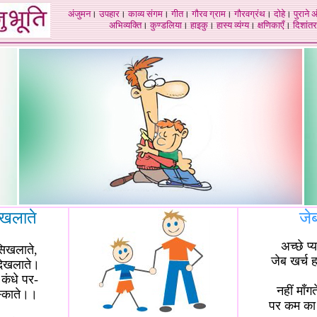
अंजुमन
।
उपहार
।
काव्य संगम
।
गीत
।
गौरव ग्राम
।
गौरवग्रंथ
।
दोहे
।
पुराने 
अभिव्यक्ति
।
कुण्डलिया
।
हाइकु
।
हास्य व्यंग्य
।
क्षणिकाएँ
।
दिशांतर
खलाते
जे
अच्छे प्
सिखलाते,
जेब खर्च 
दिखलाते।
कंधे पर-
नहीं मा
गत
स्काते।।
पर कम का 