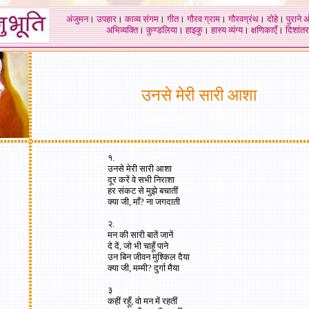
अंजुमन
।
उपहार
।
काव्य संगम
।
गीत
।
गौरव ग्राम
।
गौरवग्रंथ
।
दोहे
।
पुराने 
अभिव्यक्ति
।
कुण्डलिया
।
हाइकु
।
हास्य व्यंग्य
।
क्षणिकाएँ
।
दिशांतर
उनसे मेरी सारी आशा
१.
उनसे मेरी सारी आशा
दूर करें वे सभी निराशा
हर संकट से मुझे बचातीं
क्या जी, माँ? ना जगदाती
२.
मन की सारी बातें जानें
दे दें, जो भी चाहूँ पाने
उन बिन जीवन मुश्किल दैया
क्या जी, मम्मी? दुर्गा मैया
३
कहीं रहूँ, वो मन में रहतीं