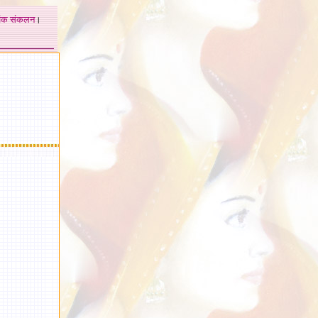
अंक
संकलन
।