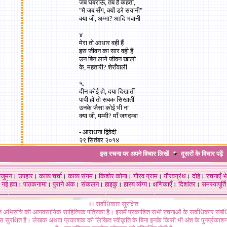
जब घबराऊँ, तब हैं कहतीं,
"मै जब सँग, क्यों डरे सयानी"
क्या जी, अम्मा? आदि भवानी
४
मेरा तो आधार वही हैं
इस जीवन का सार वही हैं
उन बिन लागे जीवन खाली
के, महतारी? शेराँवाली
५.
दीन कोई हो, दया दिखातीं
पापी हो तो सबक सिखातीं
उनके जैसा कोई भी ना
क्या जी, मम्मी? माँ जगदम्बा
-
आराधना द्विवेदी
२९ सितंबर २०१४
इस रचना पर अपने विचार लिखें
दूसरों के विचार
पढ़ें
ंजुमन
।
उपहार
।
काव्य चर्चा
।
काव्य संगम
।
किशोर कोना
।
गौरव ग्राम
।
गौरवग्रंथ
।
दोहे
।
रचनाएँ भे
नई हवा
।
पाठकनामा
।
पुराने अंक
।
संकलन
।
हाइकु
।
हास्य व्यंग्य
।
क्षणिकाएँ
।
दिशांतर
।
समस्यापूर्ति
© सर्वाधिकार सुरक्षित
गत अभिरुचि की अव्यवसायिक साहित्यिक पत्रिका है। इसमें प्रकाशित सभी रचनाओं के सर्वाधिकार संब
ास सुरक्षित हैं। लेखक अथवा प्रकाशक की लिखित स्वीकृति के बिना इनके किसी भी अंश के पुनर्प्रकाशन