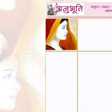
अंजुमन
।
उपहार
।
अभिव्य