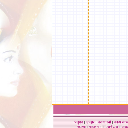
अंजुमन
।
उपहार
।
काव्य चर्चा
।
काव्य संग
नई हवा
।
पाठकनामा
।
पुराने अंक
।
संक