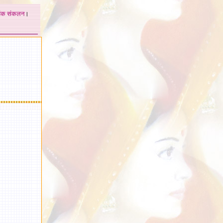
अंक
संकलन
।