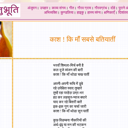
अंजुमन
।
उपहार
।
काव्य संगम
।
गीत
।
गौरव ग्राम
।
गौरवग्रंथ
।
दोहे
।
पुराने 
अभिव्यक्ति
।
कुण्डलिया
।
हाइकु
।
हास्य व्यंग्य
।
क्षणिकाएँ
।
दिशांतर
काश ! कि माँ सबसे बतियातीं
भरवाँ शिमला-मिर्च बनी है
कल दूजे व्यंजन की बारी
काश ! कि माँ थोडा चख पातीं
अपनी-अपनी रूचि में डूबे
रहे उपेक्षित स्वाद तुम्हारे
तुम्हें रहा परहेज़ उम्र-भर
हठ कर लहसुन-प्याज बघारे
याद कर रहे बिसरी बातें
इक-इक गुण का चर्चा जारी
काश ! कि माँ थोडा सुन पातीं
कुछ विडम्बना नौकरियों की
अर्थ-द्वंद्व या मन की भटकन