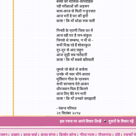
बच्चों की मासिक-साप्ताहिक
रही परीक्षाओं की अड़चन
काम-काज से मिली न फुरसत
आज भरी है घर की द्वारी
काश ! कि माँ थोडा रुक पातीं
गिनती के प्राणी जिस घर में
आज वही घर है जन-संकुल
जिनसे थे सम्बन्ध, न भी थे -
सभी दिख रहे हैं शोकाकुल
दूर-दूर से आए पाहून
आज जुड़ी सब नातेदारी
काश ! कि माँ सबसे बतियातीं
तुमसे जो बोले थे कर्कश
उनके भी स्वर भीगे-कातर
मूर्तिमान गीता के प्रवचन
सभी सान्त्वना देते आकर
धीरजवान पिता हैं कितने
आज लिए बैठे मन भारी
काश ! कि माँ उनको समझातीं
- पंकज परिमल
२९ सितंबर २०१४
इस रचना पर अपने विचार लिखें
दूसरों के विचार
पढ़ें
ंजुमन
।
उपहार
।
काव्य चर्चा
।
काव्य संगम
।
किशोर कोना
।
गौरव ग्राम
।
गौरवग्रंथ
।
दोहे
।
रचनाएँ भे