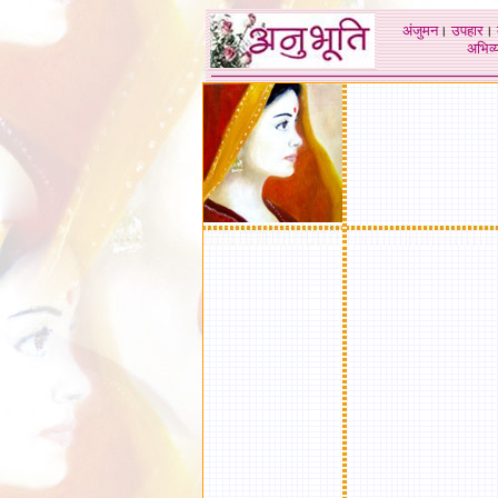
अंजुमन
।
उपहार
।
अभिव्य