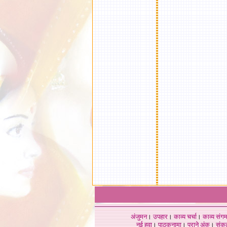
अंजुमन
।
उपहार
।
काव्य चर्चा
।
काव्य संग
नई हवा
।
पाठकनामा
।
पुराने अंक
।
संक