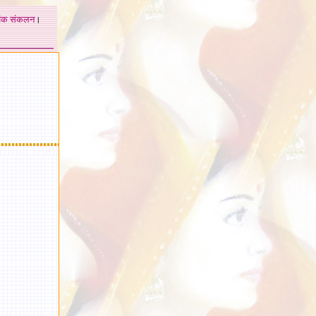
अंक
संकलन
।