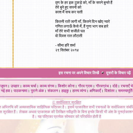
तृण के हर इक टुकड़े को, माँ के सपने बुनते हैं
तेरे बुने हुए सपनों को
काश मैं सच कर पाती
कितनी रातें जागी माँ, कितने दिन खोए प्यारे
गणित लगाऊँ कैसे मैं, हैं गुणा भाग सब हारे
माँ तेरे सभी सजीले पल
वो दिवस रात लौटाती
- सीमा हरि शर्मा
२९ सितंबर २०१४
इस रचना पर अपने विचार लिखें
दूसरों के विचार
पढ़ें
ंजुमन
।
उपहार
।
काव्य चर्चा
।
काव्य संगम
।
किशोर कोना
।
गौरव ग्राम
।
गौरवग्रंथ
।
दोहे
।
रचनाएँ भे
नई हवा
।
पाठकनामा
।
पुराने अंक
।
संकलन
।
हाइकु
।
हास्य व्यंग्य
।
क्षणिकाएँ
।
दिशांतर
।
समस्यापूर्ति
© सर्वाधिकार सुरक्षित
गत अभिरुचि की अव्यवसायिक साहित्यिक पत्रिका है। इसमें प्रकाशित सभी रचनाओं के सर्वाधिकार संब
ास सुरक्षित हैं। लेखक अथवा प्रकाशक की लिखित स्वीकृति के बिना इनके किसी भी अंश के पुनर्प्रकाशन
है। यह पत्रिका प्रत्येक सोमवार को परिवर्धित होती है