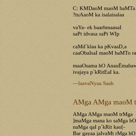
C: KMDaoM maoM baMTa
?tuAaoM ka isalaisalaa
vaYa- ek baarhmaasaI
saPt idvasa saPt WIp
caMd`klaa ka pKvaaD,a
caaObaIsaI maoM baMTo ra
maaOsama hO AnauËmaba
ivajaya p`kRitEaI ka.
—laavaNyaa Saah
AMga AMga maoM 
AMga AMga maoM trMga
]maMga mana ko saMga hO
naMga qaI p`kRit kao[-
Bar gayaa jaIvaMt rMga hO