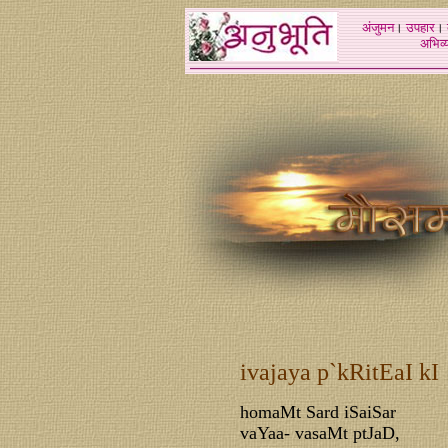
अंजुमन
।
उपहार
।
अभिव्य
ivajaya p`kRitEaI kI
homaMt Sard iSaiSar
vaYaa- vasaMt ptJaD,