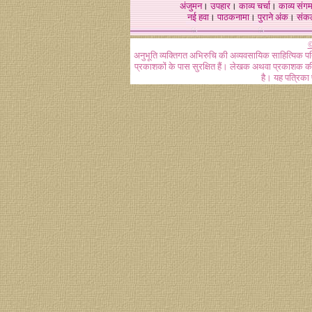
अंजुमन
।
उपहार
।
काव्य चर्चा
।
काव्य संग
नई हवा
।
पाठकनामा
।
पुराने अंक
।
संक
©
अनुभूति व्यक्तिगत अभिरुचि की अव्यवसायिक साहित्यिक प
प्रकाशकों के पास सुरक्षित हैं। लेखक अथवा प्रकाशक की 
है। यह पत्रिका प