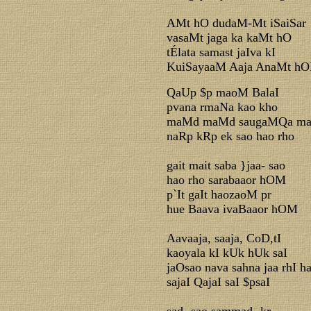
AMt hO dudaM-Mt iSaiSar
vasaMt jaga ka kaMt hO
tÉlata samast jaIva kI
KuiSayaaM Aaja AnaMt h
QaUp $p maoM BalaI
pvana rmaNa kao kho
maMd maMd saugaMQa m
naRp kRp ek sao hao rho
gait mait saba }jaa- sao
hao rho sarabaaor hOM
p`It gaIt haozaoM pr
hue Baava ivaBaaor hOM
Aavaaja, saaja, CoD,tI
kaoyala kI kUk hUk saI
jaOsao nava sahna jaa rhI h
sajaI QajaI saI $psaI