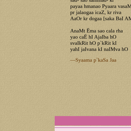
sad- sao sammad- kr
payaa hmanao Pyaara vasaM
pr jalaogaa icaZ, kr riva
AaOr kr dogaa [saka BaI A
AnaMt Ëma sao cala rha
yao caË hI AjaIba hO
svaIkRit hO p`kRit kI
yahI jaIvana kI naIMva hO
—Syaama p`kaSa Jaa