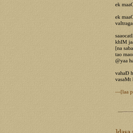
ek maaO
ek maa
vaItrag
saaocat
khIM ja
[na sab
tao ma
@yaa h
vahaÐ 
vasaMt 
—[laa p
]dasa