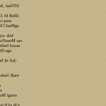
tI¸ laaOTtI
D, hI BaID,
ko pasa
oM ClaaMga
ya- dotI
ikrNaaoM sao
mharI kayaa
tD,aga
I ]tr Aa[-
SabaU Baro
a
ao
oM igarto
d fUla dUr