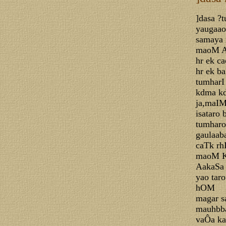
]dasa ?
yaugaa
samaya 
maoM A
hr ek c
hr ek 
tumharI
kdma k
ja,maI
isataro
tumhar
gaulaab
caTk rh
maoM K
AakaSa 
yao tar
hOM
magar s
mauhbba
vaÔa k