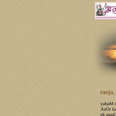
raoja
yahaM m
AaOr la
ek maaO