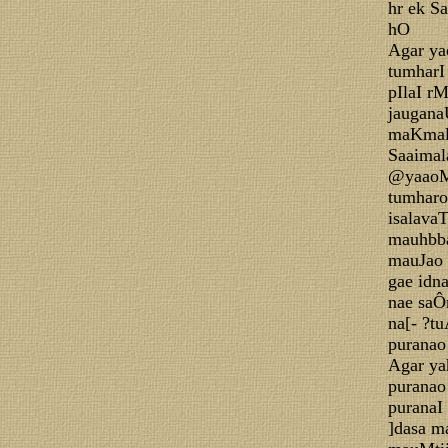
hr ek S
hO
Agar ya
tumharI
pIlaI r
jaugan
maKmal
Saaimal
@yaao
tumharo
isalav
mauhbb
mauJao 
gae id
nae saÔ
na[- ?t
purana
Agar ya
puranao
puranaI
]dasa m