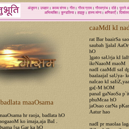
अंजुमन
।
उपहार
।
काव्य संगम
।
गीत
।
गौरव ग्राम
।
गौरवग्रंथ
।
दोहे
।
पुराने 
अभिव्यक्ति
।
कुण्डलिया
।
हाइकु
।
हास्य व्यंग्य
।
क्षणिकाएँ
।
दिशांतर
caaMdI kI na
rat Bar baairSa sa
saubah ]jalaI AaO
hO
]gato saUrja kI l
ikrNaaoM maoM
nadI caaMdI saI d
baalaajaI saUya- 
naIcao kI saIiZ,
ga[-M hOM
panaI gaNaoSa p`i
phuMcaa hO
, badlata maaOsama
jaOsao carNa pKa
Aatur hao
aaOsama hr raoja, badlata hO
aogaaoM ko imaja,aja BaI .
nadI pr maolaa la
sama [sa Gar ka hO