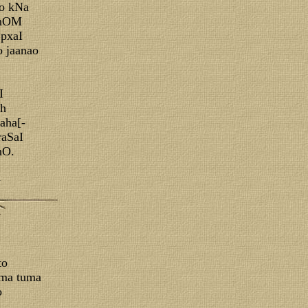
ko kNa
 hOM
 pxaI
o jaanao
I
oh
aha[-
raSaI
hO.
a
to
hma tuma
o