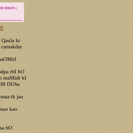
अंक
संकलन
।
dI
o Qaula kr
r camakdar
alhaOMzI
pdpa rhI hO
ko maMidr kI
yaaM DUba
tmaa tk jaa
rnao kao
gaa hO