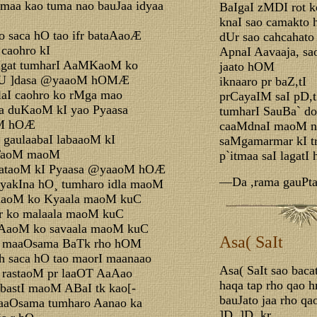
amaa kao tuma nao bauJaa idyaa
BaIgaI zMDI rot 
knaI sao camakto
o saca hO tao ifr bataAaoÆ
dUr sao cahcahato
 caohro kI
ApnaI Aavaaja, sa
Mgat tumharI AaMKaoM ko
jaato hOM
aU ]dasa @yaaoM hOMÆ
iknaaro pr baZ,tI
aI caohro ko rMga mao
prCayaIM saI pD,t
a duKaoM kI yao Pyaasa
tumharI SauBa` d
M hOÆ
caaMdnaI maoM n
 gaulaabaI labaaoM kI
saMgamarmar kI t
aTaoM maoM
p`itmaa saI lagatI 
ataoM kI Pyaasa @yaaoM hOÆ
—Da ,rama gauPt
yakIna hO¸ tumharo idla maoM
naaoM ko Kyaala maoM kuC
r ko malaala maoM kuC
uAaoM ko savaala maoM kuC
Asa( SaIt
o maaOsama BaTk rho hOM
h saca hO tao maorI maanaao
Asa( SaIt sao baca
 rastaoM pr laaOT AaAao
haqa tap rho qao 
 bastI maoM ABaI tk kao[-
bauJato jaa rho qa
aaOsama tumharo Aanao ka
]D, ]D, kr