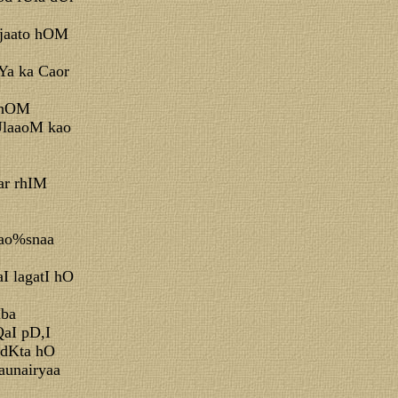
jaato hOM
Ya ka Caor
o hOM
UlaaoM kao
r rhIM
aao%snaa
aI lagatI hO
Mba
aI pD,I
 idKta hO
aunairyaa