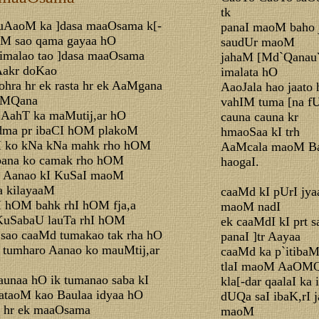
tk
tuAaoM ka ]dasa maaOsama k[-
panaI maoM baho 
oM sao qama gayaa hO
saudUr maoM
imalao tao ]dasa maaOsama
jahaM [Md`Qanau
akr doKao
imalata hO
aohra hr ek rasta hr ek AaMgana
AaoJala hao jaat
baMQana
vahIM tuma [na f
 AahT ka maMutij,ar hO
cauna cauna kr
dma pr ibaCI hOM plakoM
hmaoSaa kI trh
M ko kNa kNa mahk rho hOM
AaMcala maoM Ba
 bana ko camak rho hOM
haogaI.
o Aanao kI KuSaI maoM
a kilayaaM
caaMd kI pUrI jy
I hOM bahk rhI hOM fja,a
maoM nadI
uSabaU lauTa rhI hOM
ek caaMdI kI prt s
sao caaMd tumakao tak rha hO
panaI ]tr Aayaa
o tumharo Aanao ko mauMtij,ar
caaMd ka p`itiba
tlaI maoM AaOMQ
aunaa hO ik tumanao saba kI
kla[-dar qaalaI ka
taoM kao Baulaa idyaa hO
dUQa saI ibaK,rI j
a hr ek maaOsama
maoM