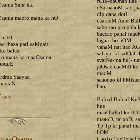
fUla–daOnao ilae
sama Sahr ka.
dSa-naaoM kao jaa
dIp dana dotI
Osama maoro mana ka hO
caaraoM Aaor BaI
a…
saba sao pro pula 
baccao panaI ma
I hUÐ
lagaa rho hOM
ao ibaza patI saMgait
vahaM nat hao AG
ako baIca
saUya- kI saIQaI 
oro mana ka maaOsama
svaiNa-ma hu[- tu
aotaÆ
jaOsao caaMdI ko 
maoM
hrdma Saayad
saaonao kI hMisana
haotaÑ
hao.
`saad
BaInaI BaInaI Ku
hue
maaOlaEaI ko fUl
maaoD, pr poD, s
Tp Tp kr panaI ma
hOM
 maaOsama
CaoTo CaoTo saÔo