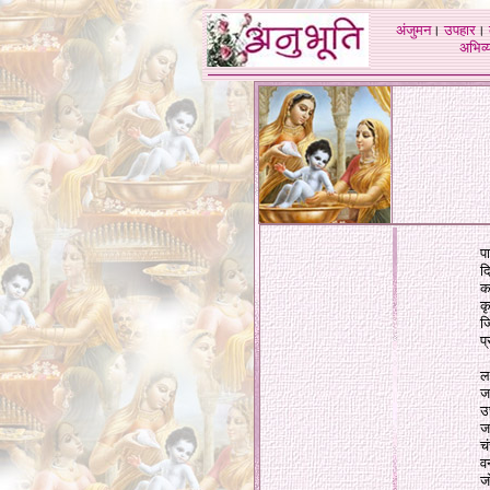
अंजुमन
।
उपहार
।
अभिव्य
प
दि
क
कृ
ज
प
ल
ज
उ
ज
च
व
ज