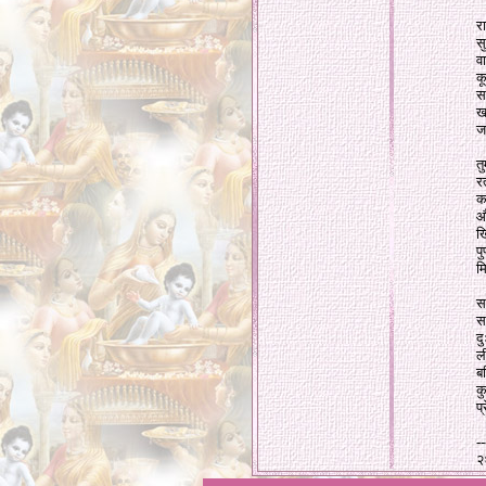
र
स
व
क
सा
ख
ज
तु
र
क
औ
ख
पु
म
स
स
द
ल
ब
क
प
--
२