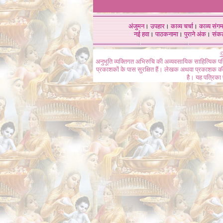
अंजुमन
।
उपहार
।
काव्य चर्चा
।
काव्य संग
नई हवा
।
पाठकनामा
।
पुराने अंक
।
संक
©
अनुभूति व्यक्तिगत अभिरुचि की अव्यवसायिक साहित्यिक प
प्रकाशकों के पास सुरक्षित हैं। लेखक अथवा प्रकाशक की 
है। यह पत्रिका प