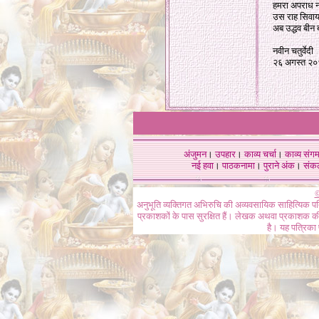
हमरा अपराध न
उस राह सिवाय 
अब उद्धव बीन
नवीन चतुर्वेदी
२६ अगस्त २
अंजुमन
।
उपहार
।
काव्य चर्चा
।
काव्य संग
नई हवा
।
पाठकनामा
।
पुराने अंक
।
संक
©
अनुभूति व्यक्तिगत अभिरुचि की अव्यवसायिक साहित्यिक प
प्रकाशकों के पास सुरक्षित हैं। लेखक अथवा प्रकाशक की 
है। यह पत्रिका प