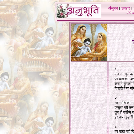
अंजुमन
।
उपहार
।
अभिव्य
१.
मन की सुन के 
पर बात का उत्
सच में तुमको द
दिखते हैं तो म
२.
नव भाँति की भ
जसुधा की कराह
तुम ही कहिये 
हर बार तुम्हार
३.
हर वक़्त यही द