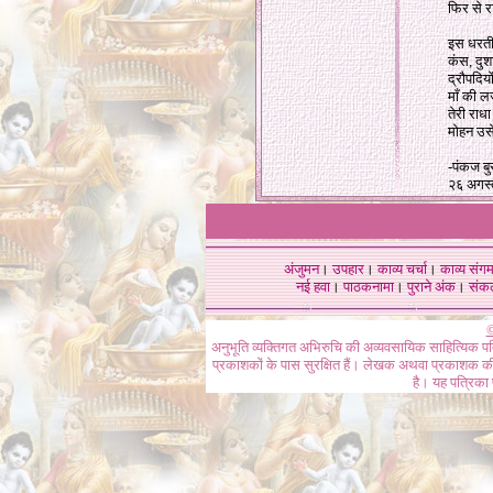
फिर से 
इस धरती
कंस, दुश
द्रौपदिय
माँ की ल
तेरी राधा
मोहन उस
-पंकज बु
२६ अगस
अंजुमन
।
उपहार
।
काव्य चर्चा
।
काव्य संग
नई हवा
।
पाठकनामा
।
पुराने अंक
।
संक
©
अनुभूति व्यक्तिगत अभिरुचि की अव्यवसायिक साहित्यिक प
प्रकाशकों के पास सुरक्षित हैं। लेखक अथवा प्रकाशक की 
है। यह पत्रिका प