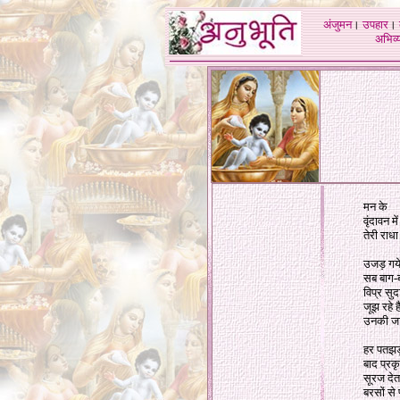
अंजुमन
।
उपहार
।
अभिव्य
मन के
वृंदावन म
तेरी राध
उजड़ गय
सब बाग-ब
विप्र सु
जूझ रहे 
उनकी ज
हर पतझड
बाद प्रक
सूरज देत
बरसों से 