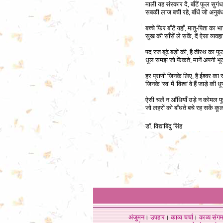
माली यह संस्कार दें, बाँटें फूल सुगंध
सबकी लाज बची रहे, बाँधें जो अनुबं
बच्चे फिर बाँटें यहाँ, मातु-पिता का भ
सुख की साँसें ले सकें, दें ऐसा व्यवह
पद रज बूढ़े बड़ों की, है तीरथ का फ
धूल समझ जो फेंकते, मानें अपनी भू
हर प्राणी जिनके लिए, है ईश्वर का 
जिनके 'स्व' में 'विश्व' वे हैं जाड़े की धू
ऐसी चलें न आँधियाँ उड़े न कोमल 
जो लहरों को बाँधते बचे रह सकें कू
डॉ. विद्याबिंदु सिंह
अंजुमन
।
उपहार
।
काव्य चर्चा
।
काव्य संग