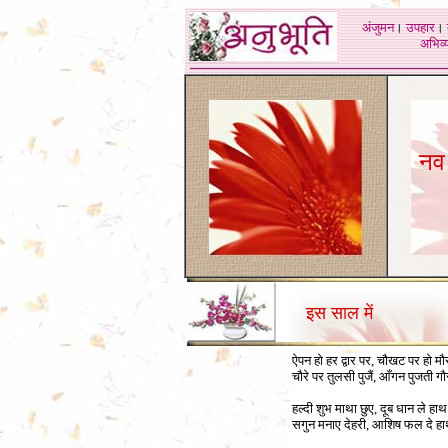
अंजुमन
।
उपहार
।
अभिव्य
नव 
इस साल में
ऐपन हो हर द्वार पर, चौखट पर हो मौ
चौरे पर तुलसी पुजैं, आँगन पुजती गौ
हल्दी शुभ माथा छुए, दूब धान ले हाथ
सगुन मनाए देहरी, आशिष फल दे ह