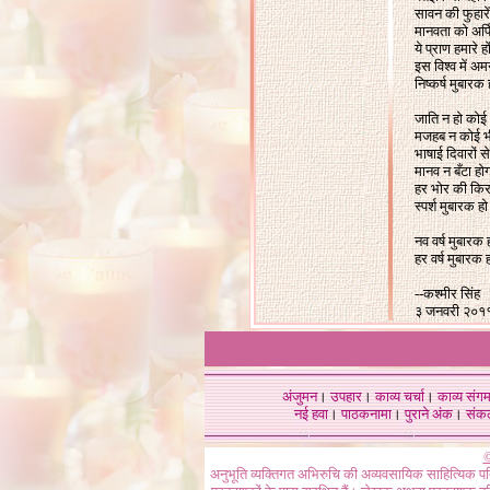
सावन की फुहारें
मानवता को अर्प
ये प्राण हमारे ह
इस विश्व में अ
निष्कर्ष मुबारक
जाति न हो कोई 
मजहब न कोई भ
भाषाई दिवारों से
मानव न बँटा हो
हर भोर की कि
स्पर्श मुबारक ह
नव वर्ष मुबारक 
हर वर्ष मुबारक
-
-
कश्मीर सिंह
३ जनवरी २०१
अंजुमन
।
उपहार
।
काव्य चर्चा
।
काव्य संग
नई हवा
।
पाठकनामा
।
पुराने अंक
।
संक
©
अनुभूति व्यक्तिगत अभिरुचि की अव्यवसायिक साहित्यिक प