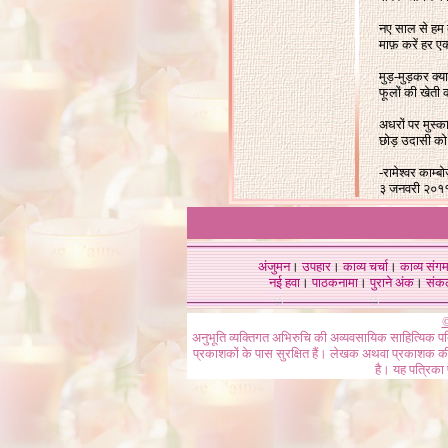
नए साल से हम 
माफ़ करें हर 
मुड़-मुड़कर क्य
फूलों की खेती
अधरों पर मुस्का
छोड़ उदासी को य
-रामेश्वर काम्बो
३ जनवरी २०१
अंजुमन
।
उपहार
।
काव्य चर्चा
।
काव्य संग
नई हवा
।
पाठकनामा
।
पुराने अंक
।
संक
©
अनुभूति व्यक्तिगत अभिरुचि की अव्यवसायिक साहित्यिक प
प्रकाशकों के पास सुरक्षित हैं। लेखक अथवा प्रकाशक की 
है। यह पत्रिका प