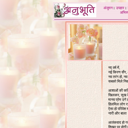
अंजुमन
।
उपहार
।
अभिव्य
नए वर्ष में,
नई किरण सँग,
नव तरंग हो, नव
सबको मिले निव
आशाओं की कलि
खिलकर, सुख के प
मानव प्रेम उगे ह
हिलमिल लोग रहे
ऐसा हो परिवेश घू
नारी और बाला
आतंकवाद हो गर्
शिखर पर होगी 