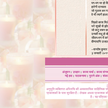
पग-पग पर हो व
हारेगी दानवता
जो गुलाम बन गय
वे भी त्यागें हाला
पिछले बरस मिल
भरे सुखों से झो
जो कटु वचन कह
उनकी मधु हो ब
जीवन-मग में करे
वीणापाणि उजा
--
सन्तोष कुमार 
३ जनवरी २०१
अंजुमन
।
उपहार
।
काव्य चर्चा
।
काव्य संग
नई हवा
।
पाठकनामा
।
पुराने अंक
।
संक
©
अनुभूति व्यक्तिगत अभिरुचि की अव्यवसायिक साहित्यिक प
प्रकाशकों के पास सुरक्षित हैं। लेखक अथवा प्रकाशक की 
है। यह पत्रिका प