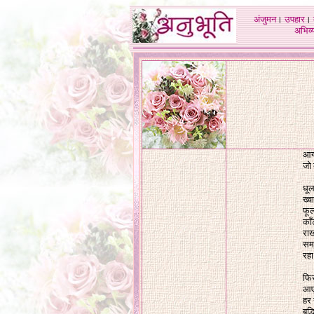
अंजुमन
।
उपहार
।
अभिव्य
आया
जो
धू
ख्वा
फूल
काँ
राख
समय
रहा
फि
आएग
हर 
बुद्