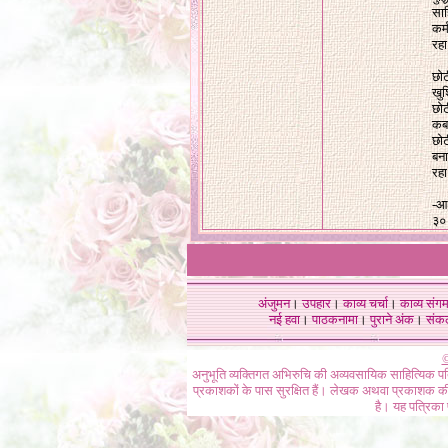
साह
कर्
रहा
छोट
खुश
छोट
कब 
छोट
बना
रहा
-आ
३०
अंजुमन
।
उपहार
।
काव्य चर्चा
।
काव्य संग
नई हवा
।
पाठकनामा
।
पुराने अंक
।
संक
©
अनुभूति व्यक्तिगत अभिरुचि की अव्यवसायिक साहित्यिक प
प्रकाशकों के पास सुरक्षित हैं। लेखक अथवा प्रकाशक की 
है। यह पत्रिका प