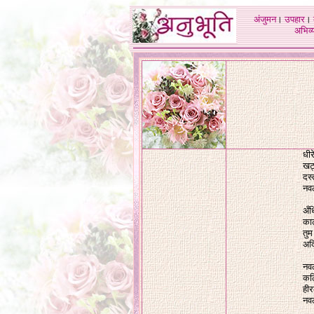
अंजुमन
।
उपहार
।
अभिव्य
धीर
खट्
दस्
नवल
अँध
काल
तुम
अदि
नवल
कठि
हीर
नवल