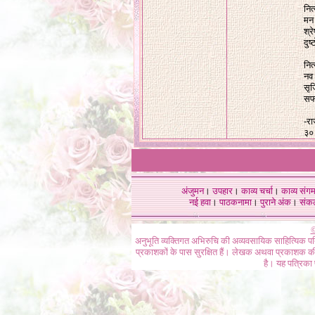
नित
मन 
श्र
दुष
नित
नव 
सृज
सफल
-रा
३०
अंजुमन
।
उपहार
।
काव्य चर्चा
।
काव्य संग
नई हवा
।
पाठकनामा
।
पुराने अंक
।
संक
©
अनुभूति व्यक्तिगत अभिरुचि की अव्यवसायिक साहित्यिक प
प्रकाशकों के पास सुरक्षित हैं। लेखक अथवा प्रकाशक की 
है। यह पत्रिका प