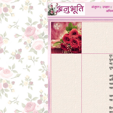
अंजुमन
।
उपहार
।
अभिव्य
दूर
पु
नए
धू
अगु
काँ
नव्
नवर
जा
नव
दि
सा