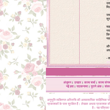
उद्
मि
जयक
सुर
सह
नय
कि
नव
और 
अप
- क
२९
अंजुमन
।
उपहार
।
काव्य चर्चा
।
काव्य संग
नई हवा
।
पाठकनामा
।
पुराने अंक
।
संक
©
अनुभूति व्यक्तिगत अभिरुचि की अव्यवसायिक साहित्यिक प
प्रकाशकों के पास सुरक्षित हैं। लेखक अथवा प्रकाशक की 
है। यह पत्रिका प