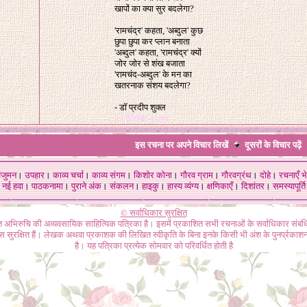
खापों का क्या सुर बदलेगा?
'रामचंद्र' कहता, 'अब्दुल' कुछ
छुपा छुपा कर प्लान बनाता
'अब्दुल' कहता, 'रामचंद्र' क्यों
जोर जोर से शंख बजाता
'रामचंद-अब्दुल' के मन का
खतरनाक संशय बदलेगा?
- डॉ प्रदीप शुक्ल
२९ दिसंबर २०१४
इस रचना पर अपने विचार लिखें
दूसरों के विचार
पढ़ें
ंजुमन
।
उपहार
।
काव्य चर्चा
।
काव्य संगम
।
किशोर कोना
।
गौरव ग्राम
।
गौरवग्रंथ
।
दोहे
।
रचनाएँ भे
नई हवा
।
पाठकनामा
।
पुराने अंक
।
संकलन
।
हाइकु
।
हास्य व्यंग्य
।
क्षणिकाएँ
।
दिशांतर
।
समस्यापूर्ति
© सर्वाधिकार सुरक्षित
गत अभिरुचि की अव्यवसायिक साहित्यिक पत्रिका है। इसमें प्रकाशित सभी रचनाओं के सर्वाधिकार संब
ास सुरक्षित हैं। लेखक अथवा प्रकाशक की लिखित स्वीकृति के बिना इनके किसी भी अंश के पुनर्प्रकाशन
है। यह पत्रिका प्रत्येक सोमवार को परिवर्धित होती है