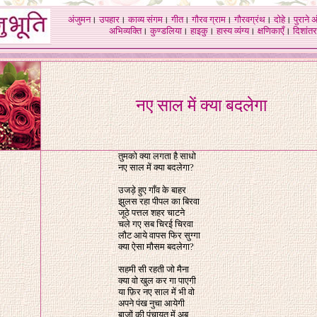
अंजुमन
।
उपहार
।
काव्य संगम
।
गीत
।
गौरव ग्राम
।
गौरवग्रंथ
।
दोहे
।
पुराने 
अभिव्यक्ति
।
कुण्डलिया
।
हाइकु
।
हास्य व्यंग्य
।
क्षणिकाएँ
।
दिशांतर
नए साल में क्या बदलेगा
तुमको क्या लगता है साधो
नए साल में क्या बदलेगा?
उजड़े हुए गाँव के बाहर
झुलस रहा पीपल का बिरवा
जूठे पत्तल शहर चाटने
चले गए सब चिरई चिरवा
लौट आये वापस फिर सुग्गा
क्या ऐसा मौसम बदलेगा?
सहमी सी रहती जो मैना
क्या वो खुल कर गा पाएगी
या फ़िर नए साल में भी वो
अपने पंख नुचा आयेगी
बाजों की पंचायत में अब