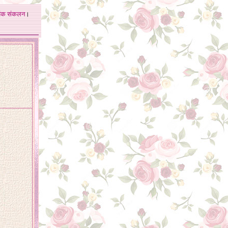
अंक
संकलन
।