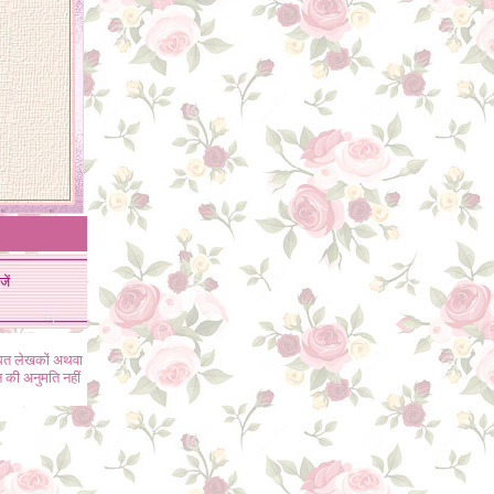
जें
ंधित लेखकों अथवा
 की अनुमति नहीं