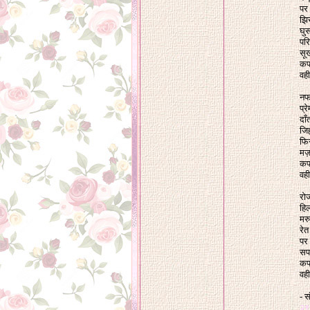
पर
झिर
घुस
परि
सू
कप
वही
नफ
प्र
दाँ
जिह
फिर
मज़
कप
वही
रो
हि
मरु
रे
पर
सप
कप
वही
- स
२९