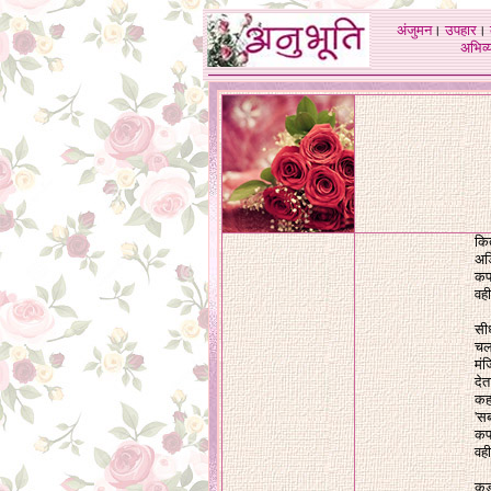
अंजुमन
।
उपहार
।
अभिव्य
कित
अड़ि
कप
वही
सीध
चल
मंज
दे
कह
'सब
कप
वही
कड़