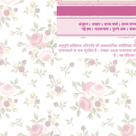
अंजुमन
।
उपहार
।
काव्य चर्चा
।
काव्य संग
नई हवा
।
पाठकनामा
।
पुराने अंक
।
संक
©
अनुभूति व्यक्तिगत अभिरुचि की अव्यवसायिक साहित्यिक प
प्रकाशकों के पास सुरक्षित हैं। लेखक अथवा प्रकाशक की 
है। यह पत्रिका प