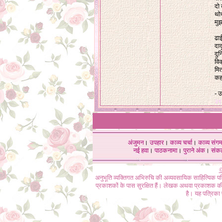
दो
थोथ
मु
ढा
दा
दुन
विक
मित
कह 
- उ
२९
अंजुमन
।
उपहार
।
काव्य चर्चा
।
काव्य संग
नई हवा
।
पाठकनामा
।
पुराने अंक
।
संक
©
अनुभूति व्यक्तिगत अभिरुचि की अव्यवसायिक साहित्यिक प
प्रकाशकों के पास सुरक्षित हैं। लेखक अथवा प्रकाशक की 
है। यह पत्रिका प