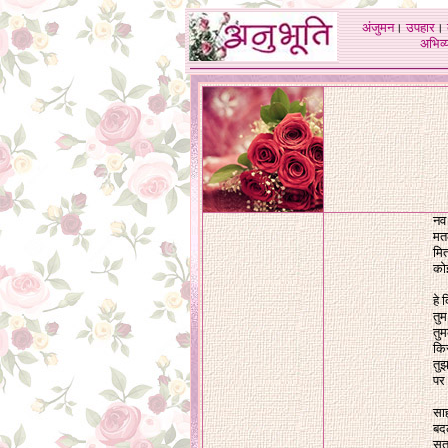
अंजुमन
।
उपहार
।
अभिव्य
नव 
मतल
मित
कोई
हे
तुम
तुम
कि
तुझ
पर
साह
बदल
सत