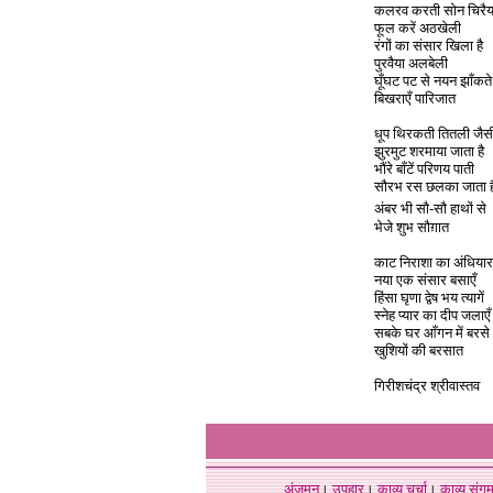
कलरव करती सोन चिरैय
फूल करें अठखेली
रंगों का संसार खिला है
पुरवैया अलबेली
घूँघट पट से नयन झाँकते
बिखराएँ पारिजात
धूप थिरकती तितली जैस
झुरमुट शरमाया जाता है
भौंरे बाँटें परिणय पाती
सौरभ रस छलका जाता ह
अंबर भी सौ-सौ हाथों से
भेजे शुभ सौग़ात
काट निराशा का अंधियार
नया एक संसार बसाएँ
हिंसा घृणा द्वेष भय त्यागें
स्नेह प्यार का दीप जलाएँ
सबके घर आँगन में बरसे
खुशियों की बरसात
गिरीशचंद्र श्रीवास्तव
अंजुमन
।
उपहार
।
काव्य चर्चा
।
काव्य संग