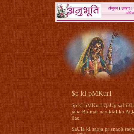
अंजुमन
।
उपहार
।
अभिव्य
$p kI pMKurI
$p kI pMKurI QaUp saI iKla
jaba Ba`mar nao klaI ko A
ilae.
SaUla kI saoja pr snaoh rao