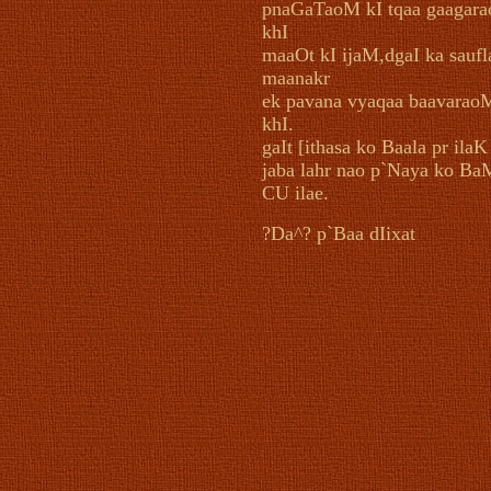
pnaGaTaoM kI tqaa gaagar
khI
maaOt kI ijaM,dgaI ka saufl
maanakr
ek pavana vyaqaa baavarao
khI.
gaIt [ithasa ko Baala pr ila
jaba lahr nao p`Naya ko Ba
CU ilae.
?Da^? p`Baa dIixat