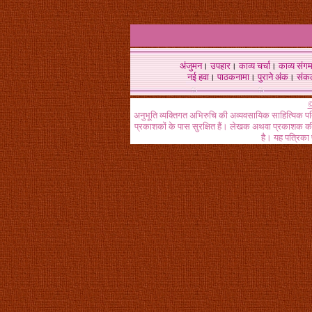
अंजुमन
।
उपहार
।
काव्य चर्चा
।
काव्य संग
नई हवा
।
पाठकनामा
।
पुराने अंक
।
संक
©
अनुभूति व्यक्तिगत अभिरुचि की अव्यवसायिक साहित्यिक प
प्रकाशकों के पास सुरक्षित हैं। लेखक अथवा प्रकाशक की 
है। यह पत्रिका प