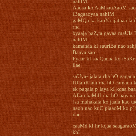
nahIM
Aaosa ko AaMsauAaoM sao
iBagaaoyaa nahIM
gaMQa ka kaoYa ijatnaa lau
rha
byaaja baZ,ta gayaa maUla
nahIM
kamanaa kI sauriBa nao sah
Baava sao
Pyaar kI saaQanaa ko iSaK
ilae.
saUya- jalata rha hO gagana 
fUla iKlata rha hO camana k
ek pagala p`laya kI kqaa ba
AEau baMdI rha hO nayana 
[sa mahakala ko jaala kao t
naoh nao kuC plaaoM ko p`
ilae.
caaMd kI hr kqaa saagarao
khI