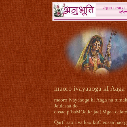
अंजुमन
।
उपहार
।
अभिव्य
maoro ivayaaoga kI Aaga
maoro ivayaaoga kI Aaga na tuma
Jaulasaa do
eosaa p`baMQa kr jaa}Mgaa calato?
QartI sao riva kao kuC eosaa hao 