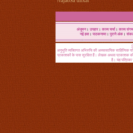
?rajaoSa dIixat
अंजुमन
।
उपहार
।
काव्य चर्चा
।
काव्य संग
नई हवा
।
पाठकनामा
।
पुराने अंक
।
संक
©
अनुभूति व्यक्तिगत अभिरुचि की अव्यवसायिक साहित्यिक प
प्रकाशकों के पास सुरक्षित हैं। लेखक अथवा प्रकाशक की 
है। यह पत्रिका प