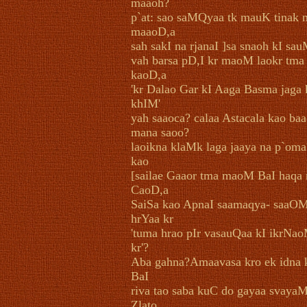
maaoh?
p`at: sao saMQyaa tk mauK tinak
maaoD,a
sah sakI na rjanaI ]sa snaoh kI sa
vah barsa pD,I kr maoM laokr tma
kaoD,a
'kr Dalao Gar kI Aaga Basma jaga 
khIM'
yah saaoca? calaa Astacala kao baa
mana saoo?
laoikna klaMk laga jaaya na p`oma
kao
[sailae Gaaor tma maoM BaI haqa
CaoD,a
SaiSa kao ApnaI saamaqya- saaOM
hrYaa kr
'tuma hrao pIr vasauQaa kI ikrNao
kr'?
Aba gahna?Amaavasa kro ek idna 
BaI
riva tao saba kuC do gayaa svayaM
Zlato..