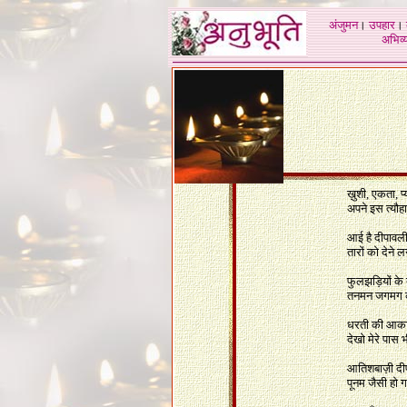
अंजुमन
।
उपहार
।
अभिव्य
ख़ुशी, एकता, प्
अपने इस त्यौहार
आई है दीपावल
तारों को देन
फुलझड़ियों के
तनमन जगमग क
धरती की आकाश
देखो मेरे पास भ
आतिशबाज़ी दीप 
पूनम जैसी हो