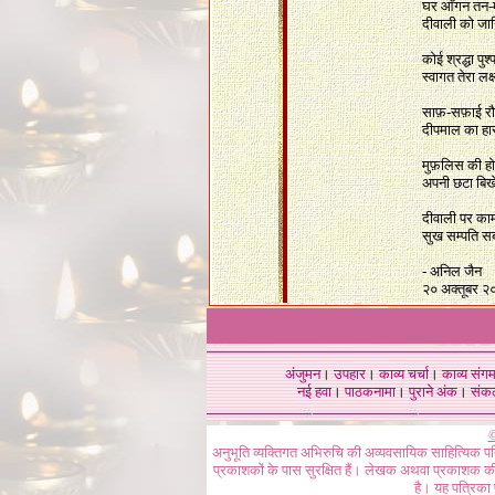
घर आँगन तन-
दीवाली को जान
कोई श्रद्धा पु
स्वागत तेरा लक
साफ़-सफ़ाई रौशन
दीपमाल का हा
मुफ़लिस की हो 
अपनी छटा बिखे
दीवाली पर का
सुख सम्पति स
- अनिल जैन
२० अक्तूबर २
अंजुमन
।
उपहार
।
काव्य चर्चा
।
काव्य संग
नई हवा
।
पाठकनामा
।
पुराने अंक
।
संक
©
अनुभूति व्यक्तिगत अभिरुचि की अव्यवसायिक साहित्यिक प
प्रकाशकों के पास सुरक्षित हैं। लेखक अथवा प्रकाशक की 
है। यह पत्रिका प