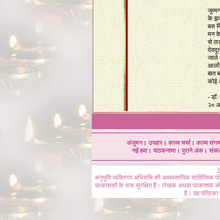
जुम्
के झउ
बस मि
मन क
से ल
देवदू
जाले 
आलों
बात ब
कोई 
- डॉ.
२० अ
अंजुमन
।
उपहार
।
काव्य चर्चा
।
काव्य संग
नई हवा
।
पाठकनामा
।
पुराने अंक
।
संक
©
अनुभूति व्यक्तिगत अभिरुचि की अव्यवसायिक साहित्यिक प
प्रकाशकों के पास सुरक्षित हैं। लेखक अथवा प्रकाशक की 
है। यह पत्रिका प