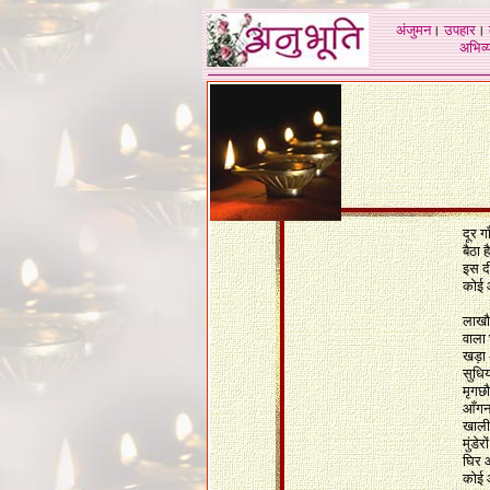
अंजुमन
।
उपहार
।
अभिव्य
दूर गाँ
बैठा ह
इस द
कोई 
लाखौर
वाला
खड़ा अँ
सुधिय
मृगछौ
आँगन 
खाली
मुंडेरो
घिर आ
कोई 