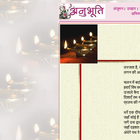
अंजुमन
।
उपहार
।
अभिव्य
लरजता है,
लगन की अग
चलन में बद
हवाएँ विष 
उजाले कैद
दिशाएँ तम
प्रलय की ग
धरें एक दी
जहाँ सोई हैं 
जगें उस द्व
जहॉं दहशत में
अंधेरे पथ 