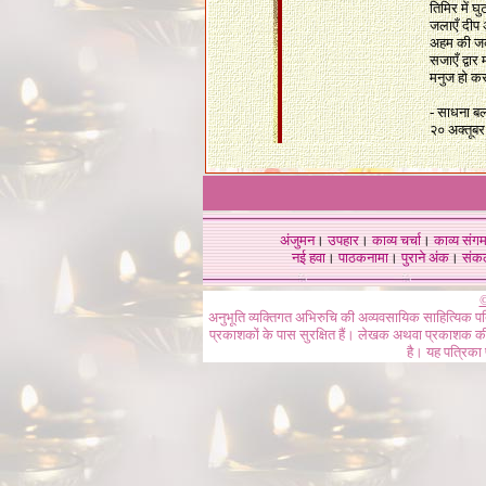
तिमिर में घुट
जलाएँ दीप 
अहम की जक
सजाएँ द्वार 
मनुज हो कर
-
साधना बल
२० अक्तूब
अंजुमन
।
उपहार
।
काव्य चर्चा
।
काव्य संग
नई हवा
।
पाठकनामा
।
पुराने अंक
।
संक
©
अनुभूति व्यक्तिगत अभिरुचि की अव्यवसायिक साहित्यिक प
प्रकाशकों के पास सुरक्षित हैं। लेखक अथवा प्रकाशक की 
है। यह पत्रिका प