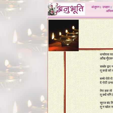
अंजुमन
।
उपहार
।
अभिव्य
धनतेरस पर
आँख मूँदक
सबके द्वार न
तू काहे को
बच्चे रोते रो
दे रोटी उन
तेरा हक तो 
तू क्यों माँग
सूरज बंद तिज
तू न खोल स