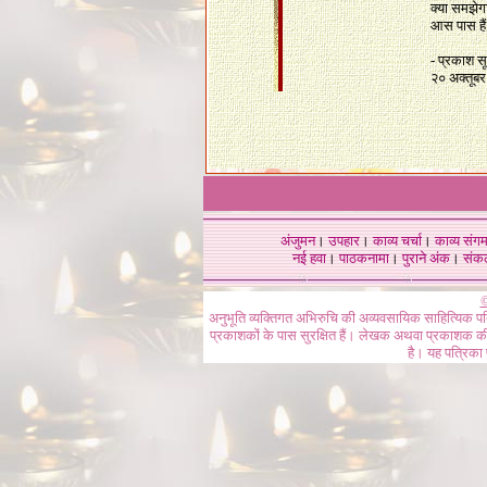
क्या समझेग
आस पास हैं
- प्रकाश स
२० अक्तूब
अंजुमन
।
उपहार
।
काव्य चर्चा
।
काव्य संग
नई हवा
।
पाठकनामा
।
पुराने अंक
।
संक
©
अनुभूति व्यक्तिगत अभिरुचि की अव्यवसायिक साहित्यिक प
प्रकाशकों के पास सुरक्षित हैं। लेखक अथवा प्रकाशक की 
है। यह पत्रिका प