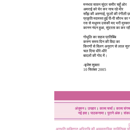
मनभाव सावन सुंदर समीर चहुँ ओर
अमराई को घेर कर नाच रहे मोर
साँझ की अरुणाई, फूलों की रंगीली छ
प्रकृति मदमस्त हुई पी-पी सौरभ का प
रस से मधुमय उसकी मद भरी मुस्का
कानन नंदन हुआ, सुंदरता का कर रह
गोधूलि का सहज प्रतिबिंब
करुण समय दिन की विदा का
किरणों से विलग अनुराग से लाल सू
चल दिया धीरे-धीरे
बादलों की गोद में।
-बृजेश शुक्ला
10 सितंबर 2005
अंजुमन
।
उपहार
।
काव्य चर्चा
।
काव्य संग
नई हवा
।
पाठकनामा
।
पुराने अंक
।
संक
©
अनुभूति व्यक्तिगत अभिरुचि की अव्यवसायिक साहित्यिक प