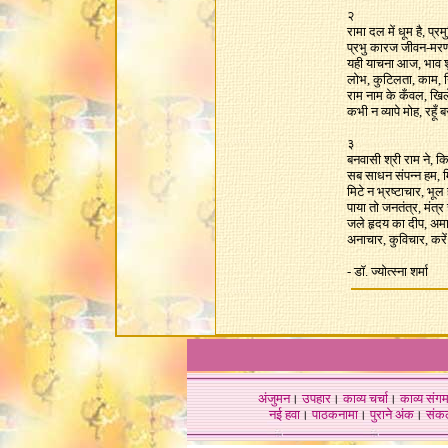
२
रामा दल में धूम है, प
प्रभु कारज जीवन-मर
यही याचना आज, भाव शुभ
लोभ, कुटिलता, काम, न
राम नाम के कँवल, खिले
कभी न व्यापे मोह, रहूँ
३
बनवासी श्री राम ने, कि
सब साधन संपन्न हम, म
मिटे न भ्रष्टाचार, भू
पाया तो जनतंत्र, मंत्
जले हृदय का दीप, अम
अनाचार, कुविचार, कर
-
डॉ. ज्योत्स्ना शर्मा
अंजुमन
।
उपहार
।
काव्य चर्चा
।
काव्य संग
नई हवा
।
पाठकनामा
।
पुराने अंक
।
संक