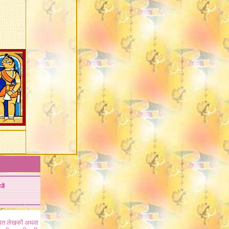
जें
ंधित लेखकों अथवा