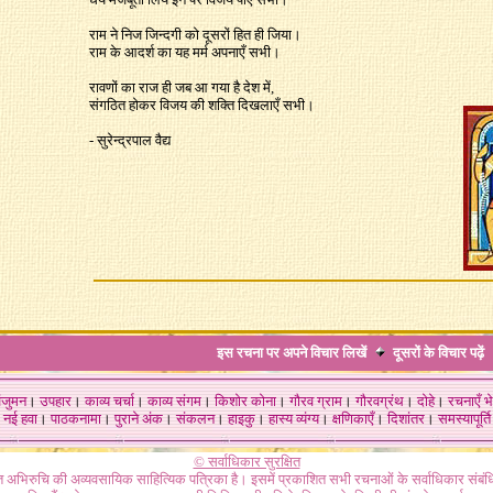
राम ने निज जिन्दगी को दूसरों हित ही जिया।
राम के आदर्श का यह मर्म अपनाएँ सभी।
रावणों का राज ही जब आ गया है देश में,
संगठित होकर विजय की शक्ति दिखलाएँ सभी।
- सुरेन्द्रपाल वैद्य
इस रचना पर अपने विचार लिखें
दूसरों के विचार
पढ़ें
ंजुमन
।
उपहार
।
काव्य चर्चा
।
काव्य संगम
।
किशोर कोना
।
गौरव ग्राम
।
गौरवग्रंथ
।
दोहे
।
रचनाएँ भे
नई हवा
।
पाठकनामा
।
पुराने अंक
।
संकलन
।
हाइकु
।
हास्य व्यंग्य
।
क्षणिकाएँ
।
दिशांतर
।
समस्यापूर्ति
© सर्वाधिकार सुरक्षित
गत अभिरुचि की अव्यवसायिक साहित्यिक पत्रिका है। इसमें प्रकाशित सभी रचनाओं के सर्वाधिकार संब