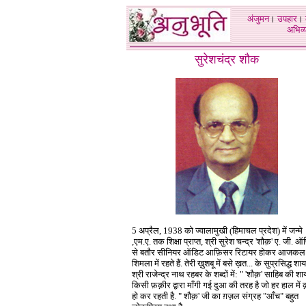
अंजुमन
।
उपहार
।
अभिव्य
सुरेशचंद्र शौक
5 अप्रैल, 1938 को ज्वालामुखी (हिमाचल प्रदेश) में जन्मे
,एम.ए. तक शिक्षा प्राप्त, श्री सुरेश चन्द्र 'शौक़' ए. जी. 
से बतौर सीनियर ऑडिट आफ़िसर रिटायर होकर आजकल
शिमला में रहते हैं. तेरी ख़ुशबू में बसे ख़त... के सुप्रसिद्ध शा
श्री राजेन्द्र नाथ रहबर के शब्दों में: " 'शौक़' साहिब की शा
किसी फ़क़ीर द्वारा माँगी गई
दुआ की तरह है जो हर हाल में
हो कर रहती है. " शौक़' जी का ग़ज़ल संग्रह "आँच" बहुत