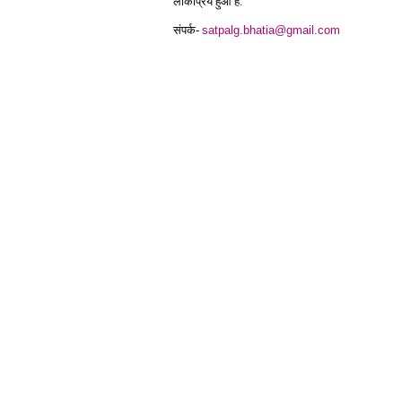
लोकप्रिय हुआ है.
संपर्क-
satpalg.bhatia@gmail.com