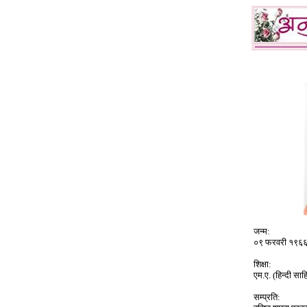
जन्म:
०९ फरवरी १९६
शिक्षा:
एम.ए. (हिन्दी सा
सम्प्रति: