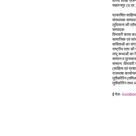
वरिष्ठ शाखा प्रब
सहारनपुर (उ.प्र.
प्रकाशित साहित्य
संस्थापक सम्पादक
लुधियाना की त्रै
सम्पादक:
विभावरी काव्य कल
सामाजिक एवं सां
कविताओं का संग्
राष्ट्रीय स्तर क
लघु कथाओं का न
सम्मान व पुरस्का
सम्मान: विभावरी 
(साहित्य एवं प्रश
राजभाषा कार्यान्वय
तूतीकोरिन (तमिलन
तूतीकोरिन तथा आ
ई मेल-
ksiobio