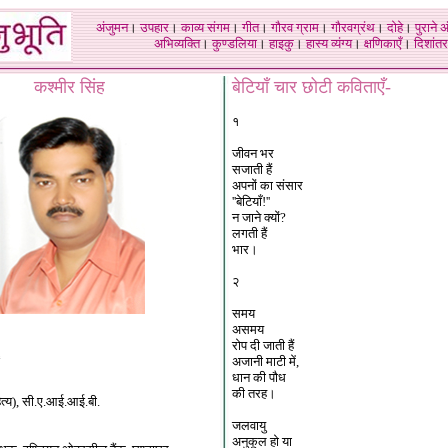
अंजुमन
।
उपहार
।
काव्य संगम
।
गीत
।
गौरव ग्राम
।
गौरवग्रंथ
।
दोहे
।
पुराने 
अभिव्यक्ति
।
कुण्डलिया
।
हाइकु
।
हास्य व्यंग्य
।
क्षणिकाएँ
।
दिशांतर
कश्मीर सिंह
बेटियाँ चार छोटी कविताएँ-
१
जीवन भर
सजाती हैं
अपनों का संसार
''बेटियाँ!''
न जाने क्यों?
लगती हैं
भार।
२
समय
असमय
रोप दी जाती हैं
६
अजानी माटी में,
धान की पौध
की तरह।
हित्य), सी.ए.आई.आई.बी.
जलवायु
अनुकूल हो या