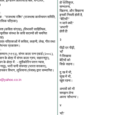
न्धक, इण्डियन ओवरसीज़ बैंक, घण्टाघर,
हो प्रतिकूल,
)
सम्भलना,
खिलना, और बिखरना
:
इनकी नियती होती है,
 : "राजभाषा रश्मि" (राजभाषा कार्यन्वयन समिति,
''बेटियाँ!''
मासिक पत्रिका)
न जाने क्यों?
'अभागी'
श (कविता संग्रह), (विभावरी साहित्यिक,
होती हैं!
स्कृतिक संस्था के कवि सदस्यों की चयनित
रह)
३
ी पत्र-पत्रिकाओं में कविता, कहानी, लेख, गीत तथा
िरन्तर प्रकाशन।
पीढ़ी दर पीढ़ी,
र-
'माँ'
सम्मान (१९९३), संगम कला रत्न एवार्ड (२००८),
ने सिखाया
ासन के क्षेत्र में संगम कला ग्रुप, सहारनपुर),
बेटियों को
न के क्षेत्र में : - तूतीकोरिन पत्तन न्यास,
सिर्फ़ सहना।
ाडु), भारी पानी संयन्त्र (भारत सरकार),
यकर विभाग, लुधियाना (पंजाब) द्वारा सम्मानित।
दु:ख में भी,
सुख में भी,
n@yahoo.co.in
खुश रहना।
अभावों को भी
समझन लेना
अपना 'सौभाग्य'।
४
'माँ!'