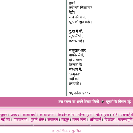
तुमने
क्यों नहीं सिखाया?
बेटी!
सच को सच,
झूठ को झूठ कहे।
दु:ख में भी,
सुख में भी,
तटस्थ रहे।
ससुराल और
मायके जैसे,
दो सशक्त
किनारों के
संरक्षण में,
'उन्मुक्त'
नदी की
तरह बहे।
१६ नवंबर २००९
इस रचना पर अपने विचार लिखें
दूसरों के विचार
पढ़ें
ंजुमन
।
उपहार
।
काव्य चर्चा
।
काव्य संगम
।
किशोर कोना
।
गौरव ग्राम
।
गौरवग्रंथ
।
दोहे
।
रचनाएँ भे
नई हवा
।
पाठकनामा
।
पुराने अंक
।
संकलन
।
हाइकु
।
हास्य व्यंग्य
।
क्षणिकाएँ
।
दिशांतर
।
समस्यापूर्ति
© सर्वाधिकार सुरक्षित