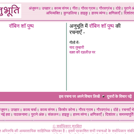
अंजुमन
।
उपहार
।
काव्य संगम
।
गीत
।
गौरव ग्राम
।
गौरवग्रंथ
।
दोहे
।
पुराने 
अभिव्यक्ति
।
कुण्डलिया
।
हाइकु
।
हास्य व्यंग्य
।
क्षणिकाएँ
।
दिशांतर
रॉबिन शॉ पुष्प
अनुभूति में
रॉबिन शॉ पुष्प
की
रचनाएँ -
गीतों में-
याद तुम्हारी
वक़्त की दहलीज़ पर
इस रचना पर अपने विचार लिखें
दूसरों के विचार
पढ़ें
ंजुमन
।
उपहार
।
काव्य चर्चा
।
काव्य संगम
।
किशोर कोना
।
गौरव ग्राम
।
गौरवग्रंथ
।
दोहे
।
रचनाएँ भे
नई हवा
।
पाठकनामा
।
पुराने अंक
।
संकलन
।
हाइकु
।
हास्य व्यंग्य
।
क्षणिकाएँ
।
दिशांतर
।
समस्यापूर्ति
© सर्वाधिकार सुरक्षित
गत अभिरुचि की अव्यवसायिक साहित्यिक पत्रिका है। इसमें प्रकाशित सभी रचनाओं के सर्वाधिकार संब