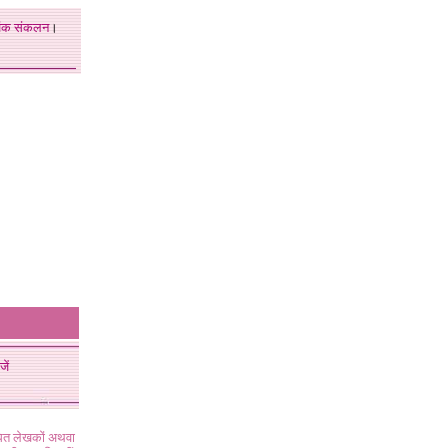
अंक
संकलन
।
जें
ंधित लेखकों अथवा