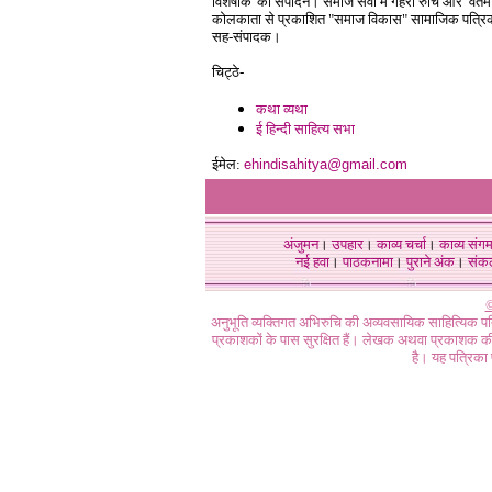
विशेषांक' का संपादन। समाज सेवा में गहरी रुचि और वर्तमा
कोलकाता से प्रकाशित "समाज विकास" सामाजिक पत्रिक
सह-संपादक।
चिट्ठे-
कथा व्यथा
ई हिन्दी साहित्य सभा
ईमेल:
ehindisahitya@gmail.com
अंजुमन
।
उपहार
।
काव्य चर्चा
।
काव्य संग
नई हवा
।
पाठकनामा
।
पुराने अंक
।
संक
©
अनुभूति व्यक्तिगत अभिरुचि की अव्यवसायिक साहित्यिक प
प्रकाशकों के पास सुरक्षित हैं। लेखक अथवा प्रकाशक की 
है। यह पत्रिका प