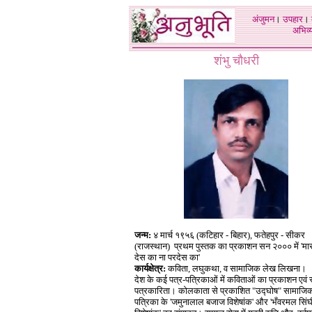
अंजुमन
।
उपहार
।
अभिव्य
शंभु चौधरी
जन्म:
४ मार्च १९५६ (कटिहार - बिहार), फतेहपुर - सीकर
(राजस्थान) प्रथम पुस्तक का प्रकाशन सन २००० में 'मार
देस का ना परदेस का'
कार्यक्षेत्र:
कविता, लघुकथा, व सामाजिक लेख लिखना।
देश के कई पत्र-पत्रिकाओं में कविताओं का प्रकाशन एवं स्
पत्रकारिता। कोलकाता से प्रकाशित "उद्घोष" सामाजि
पत्रिका के 'जमुनालाल बजाज विशेषांक' और 'भँवरमल सिंघ