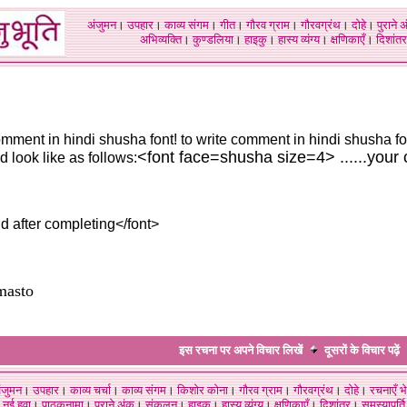
अंजुमन
।
उपहार
।
काव्य संगम
।
गीत
।
गौरव ग्राम
।
गौरवग्रंथ
।
दोहे
।
पुराने 
अभिव्यक्ति
।
कुण्डलिया
।
हाइकु
।
हास्य व्यंग्य
।
क्षणिकाएँ
।
दिशांतर
comment in hindi shusha font! to write comment in hindi shusha f
<font face=shusha size=4> ......your 
 look like as follows:
nd after completing</font>
masto
इस रचना पर अपने विचार लिखें
दूसरों के विचार
पढ़ें
ंजुमन
।
उपहार
।
काव्य चर्चा
।
काव्य संगम
।
किशोर कोना
।
गौरव ग्राम
।
गौरवग्रंथ
।
दोहे
।
रचनाएँ भे
नई हवा
।
पाठकनामा
।
पुराने अंक
।
संकलन
।
हाइकु
।
हास्य व्यंग्य
।
क्षणिकाएँ
।
दिशांतर
।
समस्यापूर्ति