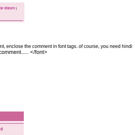
अंक
संकलन
।
ont, enclose the comment in font tags. of course, you need hindi
comment..... </font>
जें