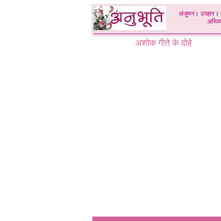
अंजुमन
।
उपहार
।
अभिव्य
अशोक गीते के दोहे