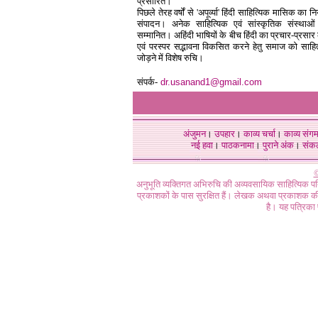
प्रसारित।
पिछले तेरह वर्षों से 'अपूर्व्या' हिंदी साहित्यिक मासिक का 
संपादन। अनेक साहित्यिक एवं सांस्कृतिक संस्थाओं द
सम्मानित। अहिंदी भाषियों के बीच हिंदी का प्रचार-प्रसार
एवं परस्पर सद्भावना विकसित करने हेतु समाज को साहित
जोड़ने में विशेष रुचि।
संपर्क-
dr.usanand1@gmail.com
अंजुमन
।
उपहार
।
काव्य चर्चा
।
काव्य संग
नई हवा
।
पाठकनामा
।
पुराने अंक
।
संक
©
अनुभूति व्यक्तिगत अभिरुचि की अव्यवसायिक साहित्यिक प
प्रकाशकों के पास सुरक्षित हैं। लेखक अथवा प्रकाशक की 
है। यह पत्रिका प