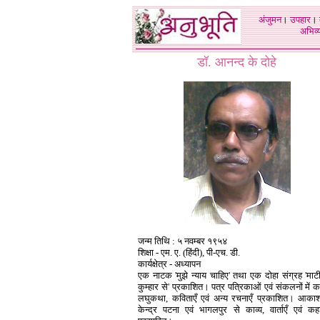
अंजुमन
।
उपहार
।
अभिव्य
डॉ. आनन्द के दोहे
जन्म तिथि :
५
नवम्बर
१९५४
शिक्षा - एम. ए. (हिंदी), पी-एच. डी.
कार्यक्षेत्र - अध्यापन
एक नाटक 'मुझे न्याय चाहिए' तथा एक दोहा संग्रह 'माट
कुम्हार से' प्रकाशित। पत्र पत्रिकाओं एवं संकलनों में क
लघुकथा, कविताएँ एवं अन्य रचनाएँ प्रकाशित। आकाश
केन्द्र पटना एवं भागलपुर से काव्य, वार्ताएँ एवं कहा