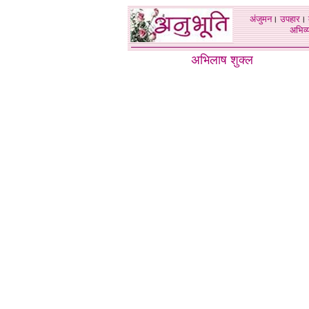
अंजुमन
।
उपहार
।
अभिव्य
अभिलाष शुक्ल