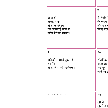
६
७
साथ हों
मैं तिनके-
असह्य दबाव
तेरे सख्
और एकाकीपन
और बार-ब
तब लेखनी हो जाती है
कि तू मनुष
साँस लेने का साधन।
९
१०
रोने की सामर्थ्य चुक गई
संबंधों के
तब मैंने
करते रह
सीख लिया दर्द पर हँसना।
भरा-पूरा
जीने का ढ
१८ फरवरी २००८
१२
तुम कितने
तुम्हारे 