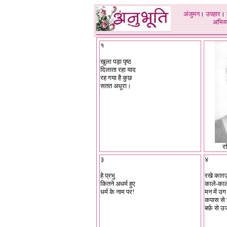
अंजुमन
।
उपहार
।
अभिव्य
१
खुला पड़ा पृष्ठ
दिलाता रहा याद
रह गया है कुछ
सतत अधूरा।
रश
३
४
हे प्रभु
रखे काग़ज
कितने अधर्म हुए
काले-काल
धर्म के नाम पर!
मन में उ
कपास से 
बर्फ़ से 