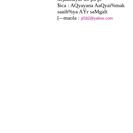
$ica : AQyayana AaQyai%mak
saaih%ya AÝr saMgaIt
[-–maola :
jil1b2@yahoo.com