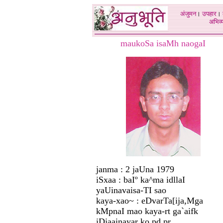
अंजुमन
।
उपहार
।
अभिव्य
maukoSa isaMh naogaI
janma : 2 jaUna 1979
iSxaa : baIº ka^ma idllaI
yaUinavaisa-TI sao
kaya-xao~ : eDvarTa[ija,Mga
kMpnaI mao kaya-rt ga`aifk
iDjaainayar ko pd pr