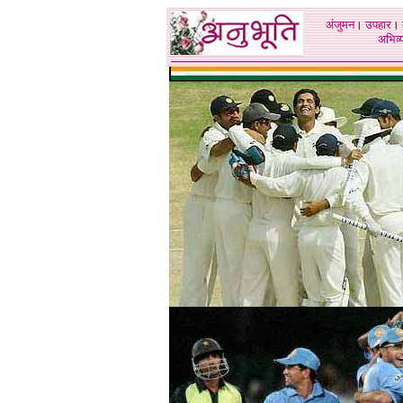
अंजुमन
।
उपहार
।
अभिव्य